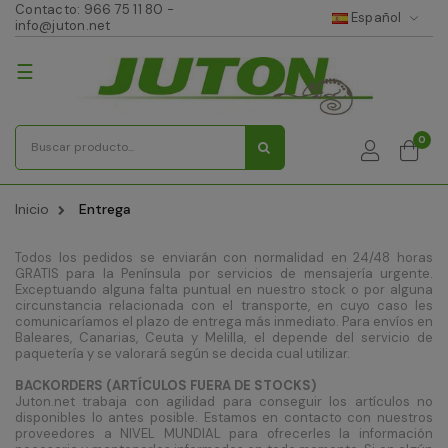
Contacto:
966 75 11 80
-
Español
info@juton.net
Navegación
☰
de
palanca
0
Inicio
Entrega
Todos los pedidos se enviarán con normalidad en 24/48 horas
GRATIS para la Península por servicios de mensajería urgente.
Exceptuando alguna falta puntual en nuestro stock o por alguna
circunstancia relacionada con el transporte, en cuyo caso les
comunicaríamos el plazo de entrega más inmediato. Para envíos en
Baleares, Canarias, Ceuta y Melilla, el depende del servicio de
paquetería y se valorará según se decida cual utilizar.
BACKORDERS (ARTÍCULOS FUERA DE STOCKS)
Juton.net trabaja con agilidad para conseguir los artículos no
disponibles lo antes posible. Estamos en contacto con nuestros
proveedores a NIVEL MUNDIAL para ofrecerles la información