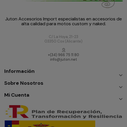
Juton Accesorios Import especialistas en accesorios de
alta calidad para motos custom y naked.
C/ La Hoya, 21-23
03350 Cox (Alicante)
+(34) 966 75 11 80
info@juton.net
Información

Sobre Nosotros

Mi Cuenta
