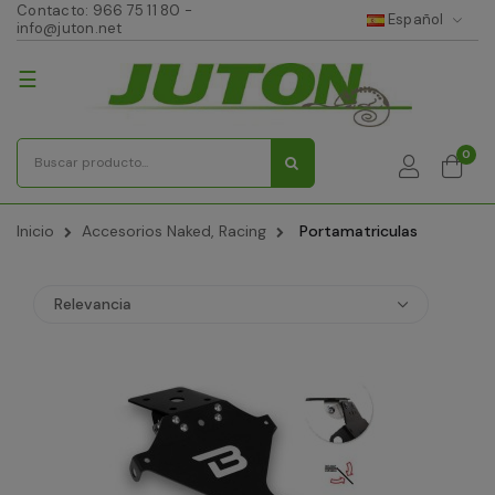
Contacto:
966 75 11 80
-
Español
info@juton.net
Navegación
☰
de
palanca
0
Inicio
Accesorios Naked, Racing
Portamatriculas
Relevancia