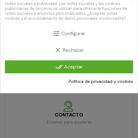
redes sociales y publicidad. Las redes sociales y las cookies
publicitarias de terceros se utilizan para ofrecerte funciones de
redes sociales y anuncios personalizados. ¿Aceptas estas
ENVÍO URGENTE
cookies y el procesamiento de datos personales involucrados?
Recibe tu pedido en 24/48h
tune
Configurar
PAGO SEGURO
clear
Rechazar
Compra con total confianza
done_all
Aceptar
DEVOLUCIÓN DE 7 DÍAS
Política de privacidad y cookies
Artículos dañados o defectuosos
CONTACTO
Estamos para ayudarte