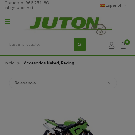
Contacto:
966 75 11 80
-
Español
info@juton.net
Navegación
☰
de
palanca
0
Inicio
Accesorios Naked, Racing
Relevancia