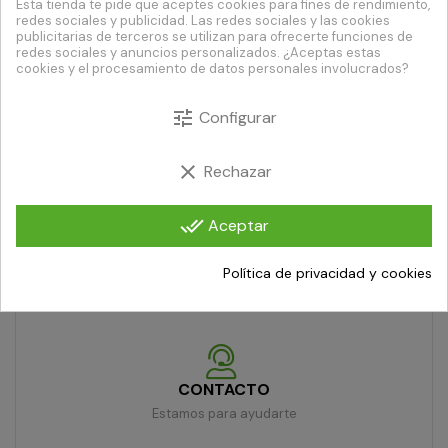
Esta tienda te pide que aceptes cookies para fines de rendimiento,
redes sociales y publicidad. Las redes sociales y las cookies
publicitarias de terceros se utilizan para ofrecerte funciones de
redes sociales y anuncios personalizados. ¿Aceptas estas
ENVÍO URGENTE
cookies y el procesamiento de datos personales involucrados?
Recibe tu pedido en 24/48h
tune
Configurar
clear
Rechazar
PAGO SEGURO
Compra con total confianza
done_all
Aceptar
Política de privacidad y cookies
DEVOLUCIÓN DE 7 DÍAS
Artículos dañados o defectuosos
CONTACTO
Estamos para ayudarte