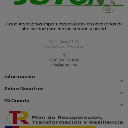
Juton Accesorios Import especialistas en accesorios de
alta calidad para motos custom y naked.
C/ La Hoya, 21-23
03350 Cox (Alicante)
+(34) 966 75 11 80
info@juton.net
Información

Sobre Nosotros

Mi Cuenta
