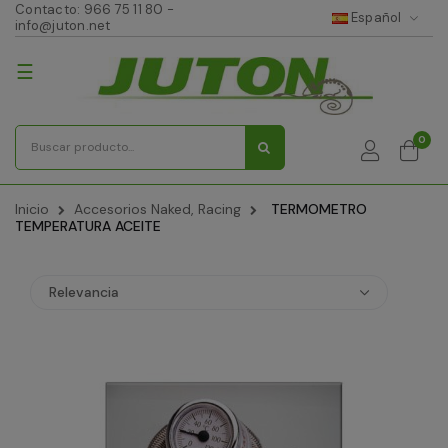
Contacto:
966 75 11 80
-
Español
info@juton.net
Navegación
☰
de
palanca
0
Inicio
Accesorios Naked, Racing
TERMOMETRO
TEMPERATURA ACEITE
Relevancia