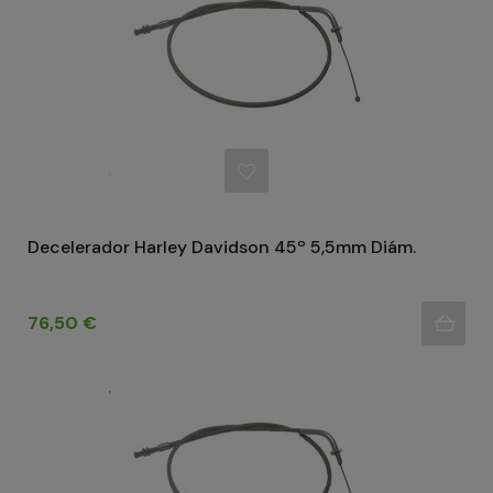
Decelerador Harley Davidson 45º 5,5mm Diám.
Precio
76,50 €