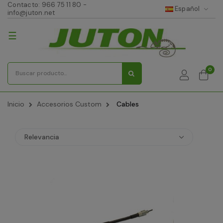
Contacto:
966 75 11 80
-
Español
info@juton.net
Navegación
☰
de
palanca
0
Inicio
Accesorios Custom
Cables
Relevancia