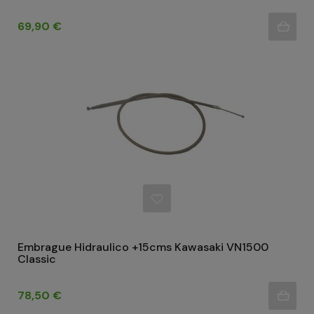
Precio
69,90 €
Embrague Hidraulico +15cms Kawasaki VN1500
Classic
Precio
78,50 €