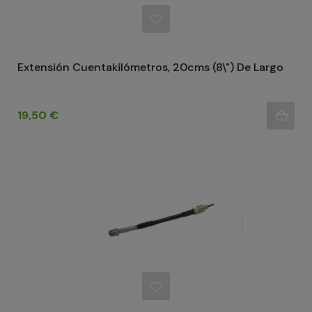
Extensión Cuentakilómetros, 20cms (8\") De Largo
Precio
19,50 €