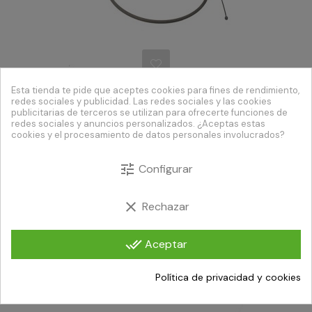
Esta tienda te pide que aceptes cookies para fines de rendimiento,
redes sociales y publicidad. Las redes sociales y las cookies
Decelerador Harley Davidson 90º 5,5mm Diám.
publicitarias de terceros se utilizan para ofrecerte funciones de
redes sociales y anuncios personalizados. ¿Aceptas estas
cookies y el procesamiento de datos personales involucrados?
Precio
76,50 €
tune
Configurar
clear
Rechazar
done_all
Aceptar
Política de privacidad y cookies