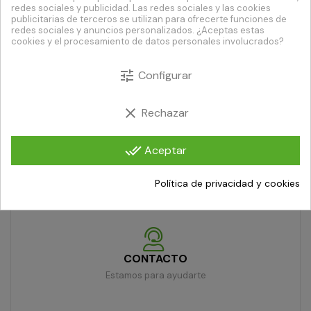
redes sociales y publicidad. Las redes sociales y las cookies
publicitarias de terceros se utilizan para ofrecerte funciones de
redes sociales y anuncios personalizados. ¿Aceptas estas
ENVÍO URGENTE
cookies y el procesamiento de datos personales involucrados?
Recibe tu pedido en 24/48h
tune
Configurar
PAGO SEGURO
clear
Rechazar
Compra con total confianza
done_all
Aceptar
DEVOLUCIÓN DE 7 DÍAS
Política de privacidad y cookies
Artículos dañados o defectuosos
CONTACTO
Estamos para ayudarte