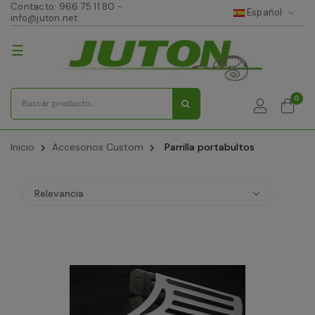
Contacto:
966 75 11 80
-
Español
info@juton.net
Navegación
☰
de
palanca
0
Inicio
Accesorios Custom
Parrilla portabultos
Relevancia