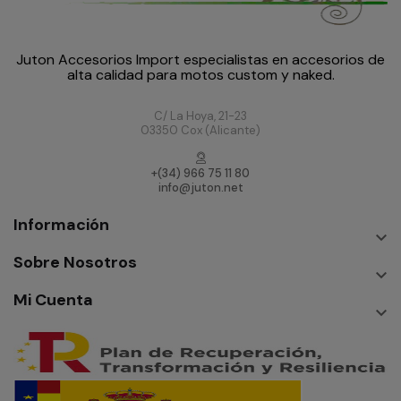
Juton Accesorios Import especialistas en accesorios de
alta calidad para motos custom y naked.
C/ La Hoya, 21-23
03350 Cox (Alicante)
+(34) 966 75 11 80
info@juton.net
Información

Sobre Nosotros

Mi Cuenta
