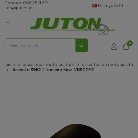
Contato:
966 75 11 80
-
Português PT
info@juton.net
Toggle
☰
navigation
0
Início
acessórios moto custom
assentos da motocicleta
Assento SINGLE traseiro Kaw. VN900/Cl