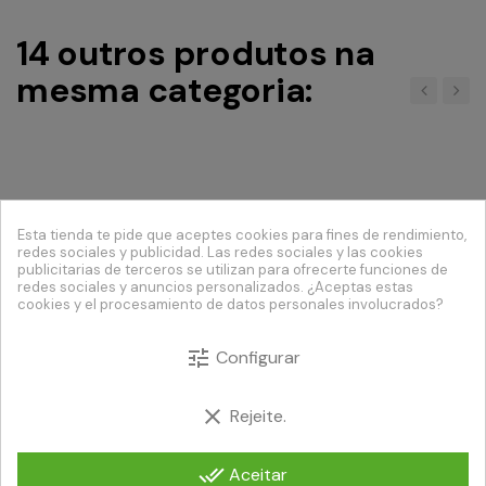
14 outros produtos na
mesma categoria:
‹
›
Esta tienda te pide que aceptes cookies para fines de rendimiento,
redes sociales y publicidad. Las redes sociales y las cookies
publicitarias de terceros se utilizan para ofrecerte funciones de
redes sociales y anuncios personalizados. ¿Aceptas estas
cookies y el procesamiento de datos personales involucrados?
tune
Configurar
clear
Rejeite.
done_all
Aceitar