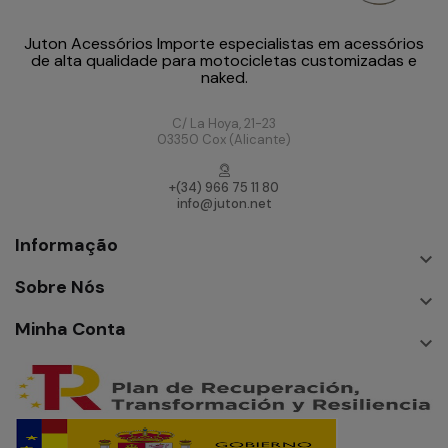
Juton Acessórios Importe especialistas em acessórios
de alta qualidade para motocicletas customizadas e
naked.
C/ La Hoya, 21-23
03350 Cox (Alicante)
+(34) 966 75 11 80
info@juton.net
Informação

Sobre Nós

Minha Conta
