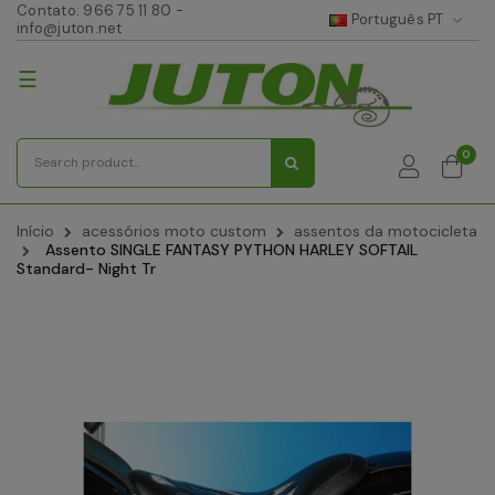
Contato:
966 75 11 80
-
Português PT
info@juton.net
Toggle
☰
navigation
0
Início
acessórios moto custom
assentos da motocicleta
Assento SINGLE FANTASY PYTHON HARLEY SOFTAIL
Standard- Night Tr