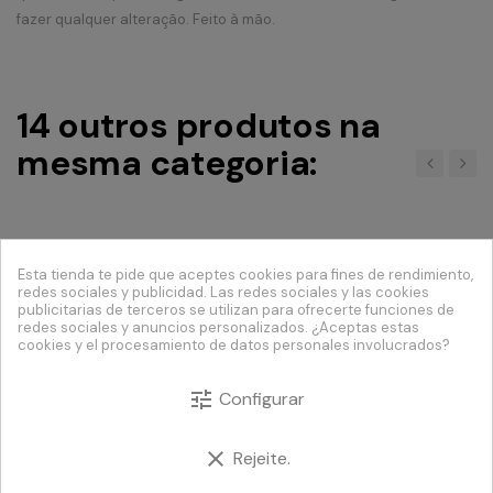
fazer qualquer alteração. Feito à mão.
14 outros produtos na
mesma categoria:
‹
›
Esta tienda te pide que aceptes cookies para fines de rendimiento,
redes sociales y publicidad. Las redes sociales y las cookies
publicitarias de terceros se utilizan para ofrecerte funciones de
redes sociales y anuncios personalizados. ¿Aceptas estas
cookies y el procesamiento de datos personales involucrados?
tune
Configurar
clear
Rejeite.