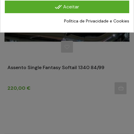
done_all
Aceitar
Política de Privacidade e Cookies
Assento Single Fantasy Softail 1340 84/99
Preço
220,00 €